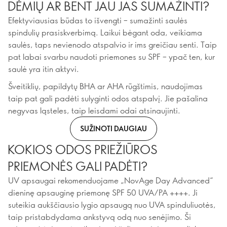
DĖMIŲ AR BENT JAU JAS SUMAŽINTI?
Efektyviausias būdas to išvengti – sumažinti saulės
spindulių prasiskverbimą. Laikui bėgant oda, veikiama
saulės, taps nevienodo atspalvio ir ims greičiau senti. Taip
pat labai svarbu naudoti priemones su SPF – ypač ten, kur
saulė yra itin aktyvi.
Šveitiklių, papildytų BHA ar AHA rūgštimis, naudojimas
taip pat gali padėti sulyginti odos atspalvį. Jie pašalina
negyvas ląsteles, taip leisdami odai atsinaujinti.
SUŽINOTI DAUGIAU
KOKIOS ODOS PRIEŽIŪROS
PRIEMONĖS GALI PADĖTI?
UV apsaugai rekomenduojame „NovAge Day Advanced“
dieninę apsauginę priemonę SPF 50 UVA/PA ++++. Ji
suteikia aukščiausio lygio apsaugą nuo UVA spinduliuotės,
taip pristabdydama ankstyvą odą nuo senėjimo. Ši