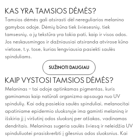
KAS YRA TAMSIOS DĖMĖS?
Tamsios dėmės gali atsirasti dėl nereguliarios melanino
gamybos odoje. Dėmių būna tiek šviesesnių, tiek
tamsesnių, o jų tekstūra yra tokia pati, kaip ir visos odos.
Jos neskausmingos ir dažniausiai atsiranda atvirose kūno
vietose, t.y. tose, kurias lengviausia pasiekti saulės
spinduliams.
SUŽINOTI DAUGIAU
KAIP VYSTOSI TAMSIOS DĖMĖS?
Melaninas – tai odoje aptinkamas pigmentas, kuris
gaminamas kaip natūrali organizmo apsauga nuo UV
spindulių. Kai odą pasiekia saulės spinduliai, melanocitai
apatiniame epidermio sluoksnyje ima gaminti melaniną ir
išskiria jį į viršutinį odos sluoksnį per atšakas, vadinamas
dendritais. Melaninas sugeria saulės šviesą ir neleidžia UV
spinduliuotei prasiskverbti į gilesnius odos sluoksnius. Kai