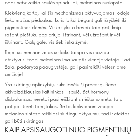
odos nebeveikia saulės spinduliai, melaninas nuslopsta.
Kiekvieną kartą, kai šis mechanizmas aktyvuojamas, odoje
lieka mažas pėdsakas, kuris laikui bėgant gali išryškėti iki
pigmentinės dėmės. Viskas yksta beveik taip pat, kaip
rašant pieštuku popieriuje, ištrinant, vėl užrašant ir vėl
ištrinant. Galų gale, vis tiek lieka žymė.
Beje, šis mechanizmas su laiku tampa vis mažiau
efektyvus, todėl melaninas ima kauptis vienoje vietoje. Tad
žala, padaryta paauglystėje, gali pasireikšti vėlesniame
amžiuje!
Yra skirtingų aplinkybių, sukeliančių šį procesą. Bene
akivaizdžiausias kaltininkas – saulė. Bet hormonų
disbalansas, neretai pasireiškiantis nėštumo metu, taip
pat gali turėti tam įtakos. Be to, kiekvienam žmogui
melanino sintezė reiškiasi skirtingu aktyvumu, tad ir efektas
gali būti skirtingas.
KAIP APSISAUGOTI NUO PIGMENTINIŲ