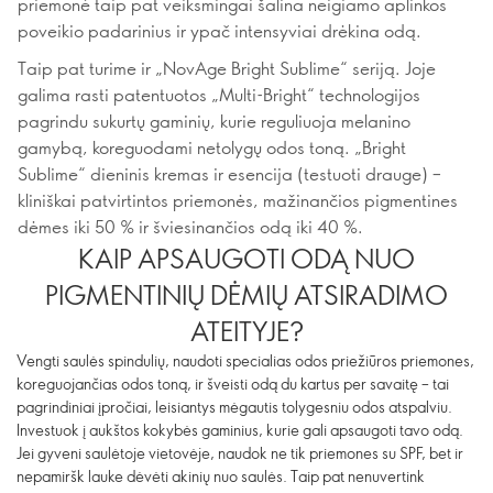
priemonė taip pat veiksmingai šalina neigiamo aplinkos
poveikio padarinius ir ypač intensyviai drėkina odą.
Taip pat turime ir „NovAge Bright Sublime“ seriją. Joje
galima rasti patentuotos „Multi-Bright“ technologijos
pagrindu sukurtų gaminių, kurie reguliuoja melanino
gamybą, koreguodami netolygų odos toną. „Bright
Sublime“ dieninis kremas ir esencija (testuoti drauge) –
kliniškai patvirtintos priemonės, mažinančios pigmentines
dėmes iki 50 % ir šviesinančios odą iki 40 %.
KAIP APSAUGOTI ODĄ NUO
PIGMENTINIŲ DĖMIŲ ATSIRADIMO
ATEITYJE?
Vengti saulės spindulių, naudoti specialias odos priežiūros priemones,
koreguojančias odos toną, ir šveisti odą du kartus per savaitę – tai
pagrindiniai įpročiai, leisiantys mėgautis tolygesniu odos atspalviu.
Investuok į aukštos kokybės gaminius, kurie gali apsaugoti tavo odą.
Jei gyveni saulėtoje vietovėje, naudok ne tik priemones su SPF, bet ir
nepamiršk lauke dėvėti akinių nuo saulės. Taip pat nenuvertink