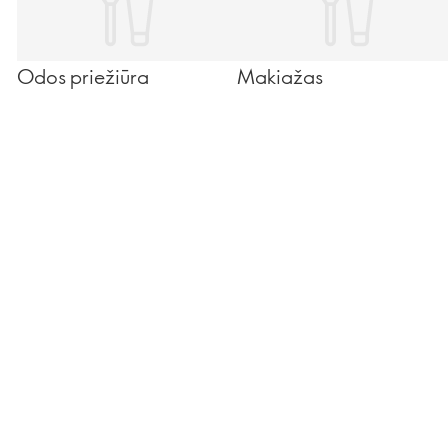
Odos priežiūra
Makiažas