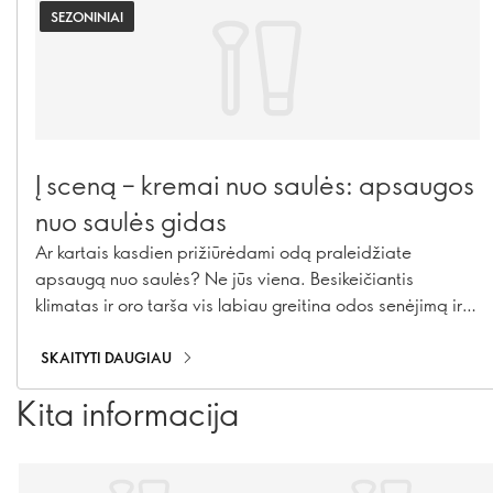
SEZONINIAI
Į sceną – kremai nuo saulės: apsaugos
nuo saulės gidas
Ar kartais kasdien prižiūrėdami odą praleidžiate
apsaugą nuo saulės? Ne jūs viena. Besikeičiantis
klimatas ir oro tarša vis labiau greitina odos senėjimą ir
sukelia hiperpigmentaciją, atsiranda vis daugiau raukšlių
ir pradeda irti kolagenas. Mūsų apsaugos nuo saulės
SKAITYTI DAUGIAU
priemonės, pavyzdžiui, kremai nuo saulės, drėkinamieji
Kita informacija
kremai su SPF bei makiažo priemonės su SPF apsauga,
gali apsaugoti visus metus!